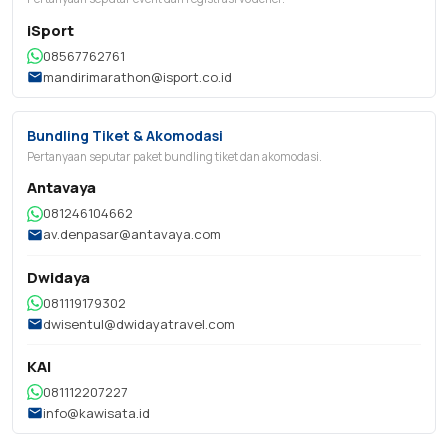
iSport
08567762761
mandirimarathon@isport.co.id
Bundling Tiket & Akomodasi
Pertanyaan seputar paket bundling tiket dan akomodasi.
Antavaya
081246104662
av.denpasar@antavaya.com
Dwidaya
081119179302
dwisentul@dwidayatravel.com
KAI
081112207227
info@kawisata.id